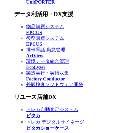
UnitPORTER
データ利活用・DX支援
物品購買システム
EPCUS
役務購買システム
EPCUS
携帯電話 勤怠管理
ActView
環境データ統合管理
EcoLyzer
製造実行・実績収集
Factory Conductor
外観検査ソフトウェア開発
リユース店舗DX
トレカ自動査定システム
ピタカ
トレカ デジタルサイネージ
ピタカショーケース