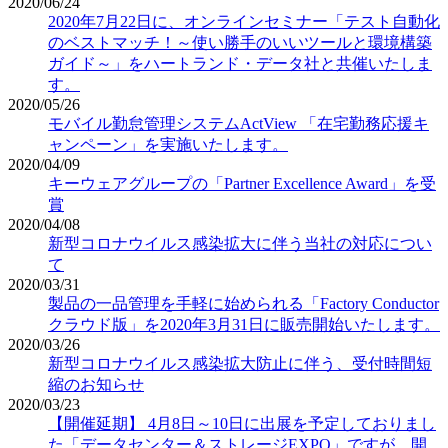
2020/06/24
2020年7月22日に、オンラインセミナー「テスト自動化
のベストマッチ！～使い勝手のいいツールと環境構築
ガイド～」をハートランド・データ社と共催いたしま
す。
2020/05/26
モバイル勤怠管理システムActView 「在宅勤務応援キ
ャンペーン」を実施いたします。
2020/04/09
キーウェアグループの「Partner Excellence Award」を受
賞
2020/04/08
新型コロナウイルス感染拡大に伴う当社の対応につい
て
2020/03/31
製品の一品管理を手軽に始められる「Factory Conductor
クラウド版」を2020年3月31日に販売開始いたします。
2020/03/26
新型コロナウイルス感染拡大防止に伴う、受付時間短
縮のお知らせ
2020/03/23
【開催延期】 4月8日～10日に出展を予定しておりまし
た「データセンター＆ストレージEXPO」ですが、開