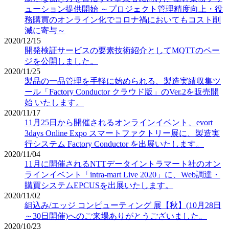
ューション提供開始 ～プロジェクト管理精度向上・役
務購買のオンライン化でコロナ禍においてもコスト削
減に寄与～
2020/12/15
開発検証サービスの要素技術紹介としてMQTTのペー
ジを公開しました。
2020/11/25
製品の一品管理を手軽に始められる、製造実績収集ツ
ール「Factory Conductor クラウド版」のVer.2を販売開
始 いたします。
2020/11/17
11月25日から開催されるオンラインイベント、evort
3days Online Expo スマートファクトリー展に、製造実
行システム Factory Conductor を出展いたします。
2020/11/04
11月に開催されるNTTデータイントラマート社のオン
ラインイベント「intra-mart Live 2020」に、Web調達・
購買システムEPCUSを出展いたします。
2020/11/02
組込み/エッジ コンピューティング 展【秋】(10月28日
～30日開催)へのご来場ありがとうございました。
2020/10/23