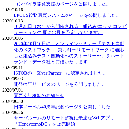
コンパイラ開発支援のページを公開しました。
2020/10/16
EPCUS役務購買システムのページを公開しました。
2020/10/13
10月28日（水）から開催される、組込み/エッジ コンピ
ューティング 展に出展を予定しています。
2020/10/05
2020年10月16日に、オンラインセミナー「テスト自動
化のベストマッチ！ [第2弾] 〜リモートワーク に適応
した組込みテスト自動化へのストーリー〜」をハート
ランド・データ社と共催いたします。
2020/09/11
ISTQBの「Silver Partner」に認定されました。
2020/09/03
開発検証サービスのページを公開しました。
2020/07/01
関西支社移転のお知らせ
2020/06/30
日本ノーベル40周年記念ページを公開しました。
2020/06/26
サーバルームのリモート監視に最適なWebアプリ
「HoneycombDC」を販売開始