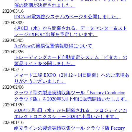
催の延期が決定されました。
2020/03/16
iDCNavi電気錠システムのページを公開しました。
2020/03/09
4月8日（水）から開催される、データセンター＆スト
レージEXPOに出展を予定しています。
2020/03/05
ActViewの簡易位置情報取得について
2020/02/26
トレーディングカード自動査定システム「ピタカ」の
製品サイトを公開しました。
2020/02/17
スマート工場 EXPO（2月12～14日開催）へのご来場あ
りがとうございました。
2020/02/06
クラウド型の製造実績収集ツール「Factory Conductor
クラウド版」を2020年3月下旬に販売開始いたします。
2020/01/20
2020年2月5日（水）から開催される、フロンティア21
エレクトロニクスショー 2020に出展いたします。
2020/01/16
組立ラインの製造実績収集ツール クラウド版 Factory