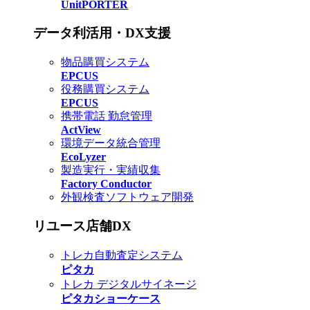
UnitPORTER
データ利活用・DX支援
物品購買システム
EPCUS
役務購買システム
EPCUS
携帯電話 勤怠管理
ActView
環境データ統合管理
EcoLyzer
製造実行・実績収集
Factory Conductor
外観検査ソフトウェア開発
リユース店舗DX
トレカ自動査定システム
ピタカ
トレカ デジタルサイネージ
ピタカショーケース