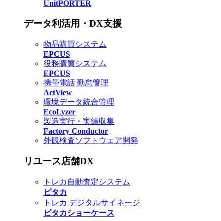
UnitPORTER
データ利活用・DX支援
物品購買システム
EPCUS
役務購買システム
EPCUS
携帯電話 勤怠管理
ActView
環境データ統合管理
EcoLyzer
製造実行・実績収集
Factory Conductor
外観検査ソフトウェア開発
リユース店舗DX
トレカ自動査定システム
ピタカ
トレカ デジタルサイネージ
ピタカショーケース