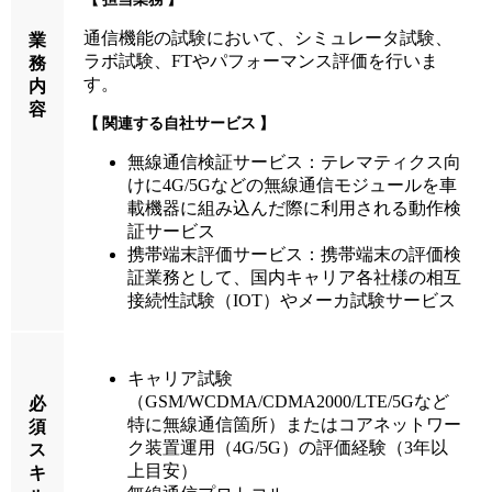
通信機能の試験において、シミュレータ試験、
業
ラボ試験、FTやパフォーマンス評価を行いま
務
す。
内
容
関連する自社サービス
無線通信検証サービス：テレマティクス向
けに4G/5Gなどの無線通信モジュールを車
載機器に組み込んだ際に利用される動作検
証サービス
携帯端末評価サービス：携帯端末の評価検
証業務として、国内キャリア各社様の相互
接続性試験（IOT）やメーカ試験サービス
キャリア試験
（GSM/WCDMA/CDMA2000/LTE/5Gなど
必
特に無線通信箇所）またはコアネットワー
須
ク装置運用（4G/5G）の評価経験（3年以
ス
上目安）
キ