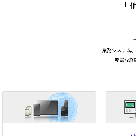
I
業務システム、
豊富な経
組