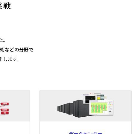
た。
術などの分野で
えします。
データセンター