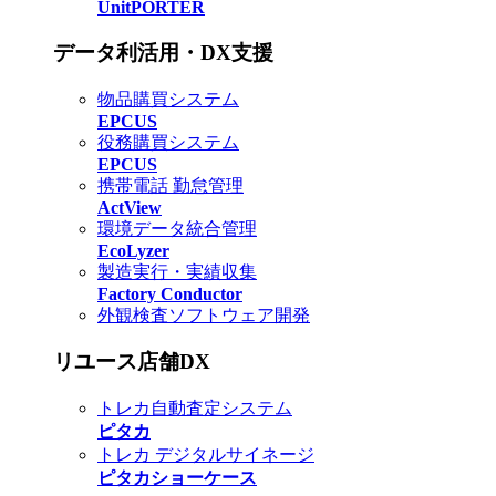
UnitPORTER
データ利活用・DX支援
物品購買システム
EPCUS
役務購買システム
EPCUS
携帯電話 勤怠管理
ActView
環境データ統合管理
EcoLyzer
製造実行・実績収集
Factory Conductor
外観検査ソフトウェア開発
リユース店舗DX
トレカ自動査定システム
ピタカ
トレカ デジタルサイネージ
ピタカショーケース