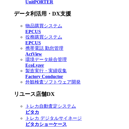
UnitPORTER
データ利活用・DX支援
物品購買システム
EPCUS
役務購買システム
EPCUS
携帯電話 勤怠管理
ActView
環境データ統合管理
EcoLyzer
製造実行・実績収集
Factory Conductor
外観検査ソフトウェア開発
リユース店舗DX
トレカ自動査定システム
ピタカ
トレカ デジタルサイネージ
ピタカショーケース