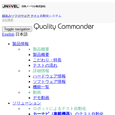
組込みソフトウェア テスト自動化システム
日本ノーベル株式会社 ホーム
会社概要
Toggle navigation
English
日本語
製品情報
製品概要
製品概要
こだわり・特長
テストの流れ
詳細情報
ハードウェア情報
ソフトウェア情報
機能一覧
動画
デモ動画
ソリューション
ロボットによるテスト自動化
カーナビ（車載機器）
のテスト自動化