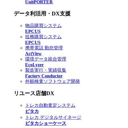
UnitPORTER
データ利活用・DX支援
物品購買システム
EPCUS
役務購買システム
EPCUS
携帯電話 勤怠管理
ActView
環境データ統合管理
EcoLyzer
製造実行・実績収集
Factory Conductor
外観検査ソフトウェア開発
リユース店舗DX
トレカ自動査定システム
ピタカ
トレカ デジタルサイネージ
ピタカショーケース