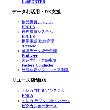
UnitPORTER
データ利活用・DX支援
物品購買システム
EPCUS
役務購買システム
EPCUS
携帯電話 勤怠管理
ActView
環境データ統合管理
EcoLyzer
製造実行・実績収集
Factory Conductor
外観検査ソフトウェア開発
リユース店舗DX
トレカ自動査定システム
ピタカ
トレカ デジタルサイネージ
ピタカショーケース