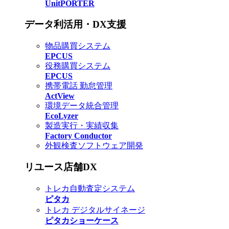
UnitPORTER
データ利活用・DX支援
物品購買システム
EPCUS
役務購買システム
EPCUS
携帯電話 勤怠管理
ActView
環境データ統合管理
EcoLyzer
製造実行・実績収集
Factory Conductor
外観検査ソフトウェア開発
リユース店舗DX
トレカ自動査定システム
ピタカ
トレカ デジタルサイネージ
ピタカショーケース