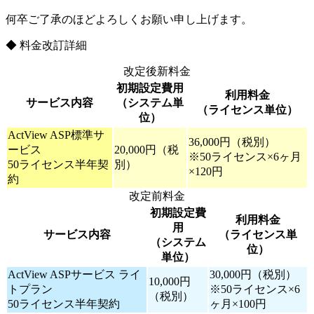
何卒ご了承のほどよろしくお願い申し上げます。
◆ 料金改訂詳細
改定後新料金
初期設定費用
利用料金
サービス内容
（システム単
（ライセンス単位）
位）
ActView ASP標準サ
36,000円（税別）
ービス
20,000円（税
※50ライセンス×6ヶ月
50ライセンス半年契
別）
×120円
約
改定前料金
初期設定費
利用料金
用
サービス内容
（ライセンス単
（システム
位）
単位）
ActView ASPサービス ライ
30,000円（税別）
10,000円
トプラン
※50ライセンス×6
（税別）
50ライセンス半年契約
ヶ月×100円