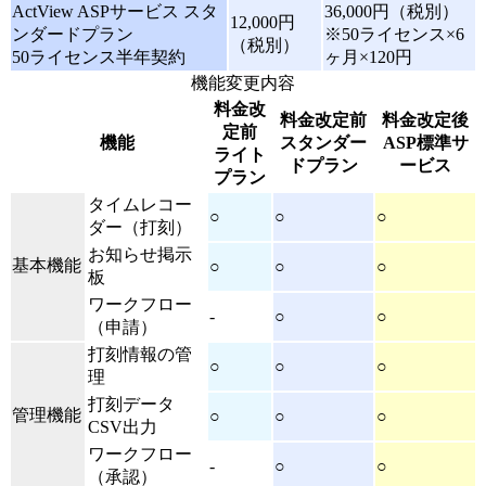
ActView ASPサービス スタ
36,000円（税別）
12,000円
ンダードプラン
※50ライセンス×6
（税別）
50ライセンス半年契約
ヶ月×120円
機能変更内容
料金改
料金改定前
料金改定後
定前
機能
スタンダー
ASP標準サ
ライト
ドプラン
ービス
プラン
タイムレコー
○
○
○
ダー（打刻）
お知らせ掲示
基本機能
○
○
○
板
ワークフロー
-
○
○
（申請）
打刻情報の管
○
○
○
理
打刻データ
管理機能
○
○
○
CSV出力
ワークフロー
-
○
○
（承認）