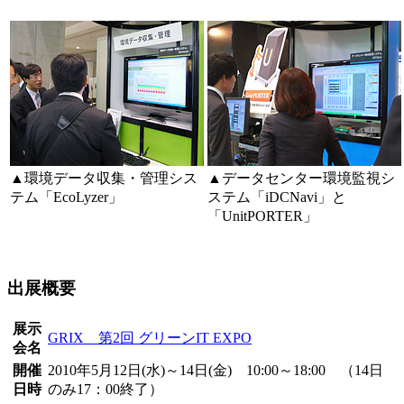
▲環境データ収集・管理シス
▲データセンター環境監視シ
テム「EcoLyzer」
ステム「iDCNavi」と
「UnitPORTER」
出展概要
展示
GRIX 第2回 グリーンIT EXPO
会名
開催
2010年5月12日(水)～14日(金) 10:00～18:00 （14日
日時
のみ17：00終了）