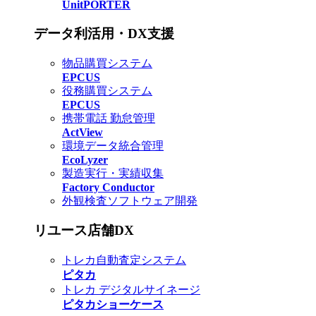
UnitPORTER
データ利活用・DX支援
物品購買システム
EPCUS
役務購買システム
EPCUS
携帯電話 勤怠管理
ActView
環境データ統合管理
EcoLyzer
製造実行・実績収集
Factory Conductor
外観検査ソフトウェア開発
リユース店舗DX
トレカ自動査定システム
ピタカ
トレカ デジタルサイネージ
ピタカショーケース