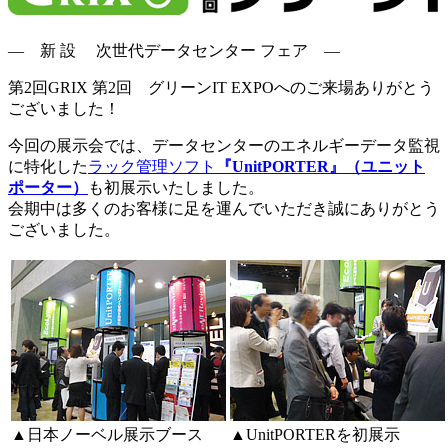
― 新 設 次世代データセンター フェア ―
第2回GRIX 第2回 グリーンIT EXPOへのご来場ありがとう
ございました！
今回の展示会では、データセンターのエネルギーデータ監視
に特化した
ラック管理ソフト
『UnitPORTER』（ユニット
ポーター）
も初展示いたしました。
会期中は多くのお客様に足を運んでいただき誠にありがとう
ございました。
▲日本ノーベル展示ブース
▲UnitPORTERを初展示