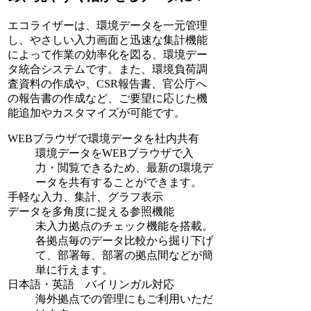
エコライザーは、環境データを一元管理
し、やさしい入力画面と迅速な集計機能
によって作業の効率化を図る、環境デー
タ統合システムです。また、環境負荷調
査資料の作成や、CSR報告書、官公庁へ
の報告書の作成など、ご要望に応じた機
能追加やカスタマイズが可能です。
WEBブラウザで環境データを社内共有
環境データをWEBブラウザで入
力・閲覧できるため、最新の環境デ
ータを共有することができます。
手軽な入力、集計、グラフ表示
データを多角度に捉える参照機能
未入力拠点のチェック機能を搭載。
各拠点毎のデータ比較から掘り下げ
て、部署毎、部署の拠点間などが簡
単に行えます。
日本語・英語 バイリンガル対応
海外拠点での管理にもご利用いただ