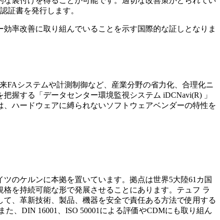
的な裏付けを得ることが可能です。適切な改善策がとられてい
の認証書を発行します。
ー効率改善に取り組んでいることを示す国際的な証しとなりま
以来FAシステムや計測制御など、産業分野の省力化、合理化ニ
る「データセンター環境監視システム iDCNavi(R) 」
は、ハードウェアに縛られないソフトウェアベンダーの特性を
イツのケルンに本拠を置いています。拠点は世界5大陸61カ国
る規格を持続可能な形で発展させることにあります。テュフ ラ
して、革新技術、製品、機器を安全で責任ある方法で使用する
N 16001、ISO 50001による評価やCDMにも取り組ん