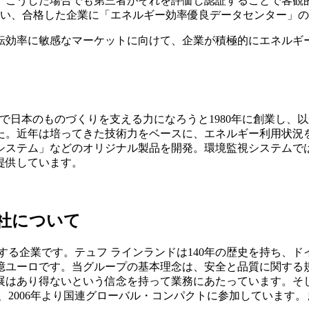
、こうした場合でも第三者がそれを評価し認証することで客観
行い、合格した企業に「エネルギー効率優良データセンター」
運転効率に敏感なマーケットに向けて、企業が積極的にエネルギ
Tで日本のものづくりを支える力になろうと1980年に創業し、
近年は培ってきた技術力をベースに、エネルギー利用状況を把握す
システム」などのオリジナル製品を開発。環境監視システムで
提供しています。
会社について
る企業です。テュフ ラインランドは140年の歴史を持ち、ド
約12億ユーロです。当グループの基本理念は、安全と品質に関す
展はあり得ないという信念を持って業務にあたっています。そ
06年より国連グローバル・コンパクトに参加しています。また、DI