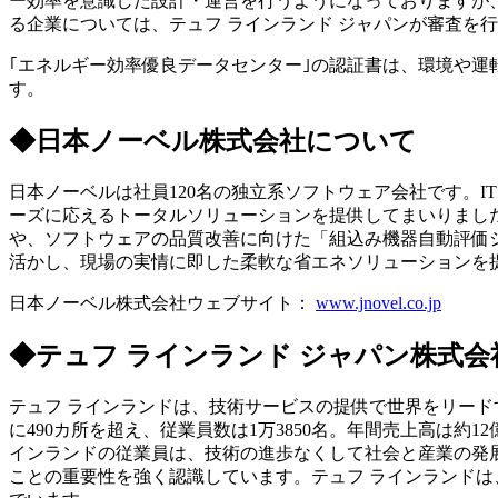
ー効率を意識した設計・運営を行うようになっておりますが
る企業については、テュフ ラインランド ジャパンが審査を
｢エネルギー効率優良データセンター｣の認証書は、環境や
す。
◆日本ノーベル株式会社について
日本ノーベルは社員120名の独立系ソフトウェア会社です。I
ーズに応えるトータルソリューションを提供してまいりました。
や、ソフトウェアの品質改善に向けた「組込み機器自動評価
活かし、現場の実情に即した柔軟な省エネソリューションを
日本ノーベル株式会社ウェブサイト：
www.jnovel.co.jp
◆テュフ ラインランド ジャパン株式
テュフ ラインランドは、技術サービスの提供で世界をリードす
に490カ所を超え、従業員数は1万3850名。年間売上高は
インランドの従業員は、技術の進歩なくして社会と産業の発
ことの重要性を強く認識しています。テュフ ラインランドは、20