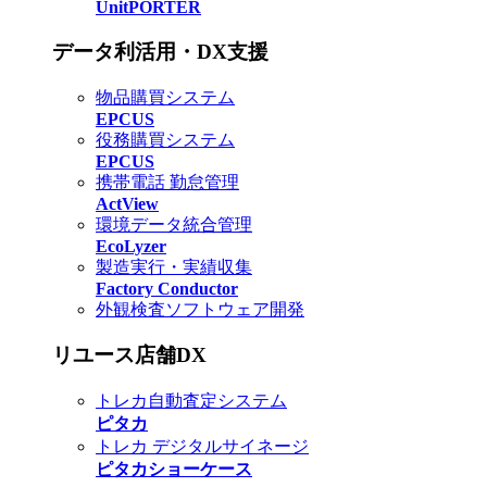
UnitPORTER
データ利活用・DX支援
物品購買システム
EPCUS
役務購買システム
EPCUS
携帯電話 勤怠管理
ActView
環境データ統合管理
EcoLyzer
製造実行・実績収集
Factory Conductor
外観検査ソフトウェア開発
リユース店舗DX
トレカ自動査定システム
ピタカ
トレカ デジタルサイネージ
ピタカショーケース