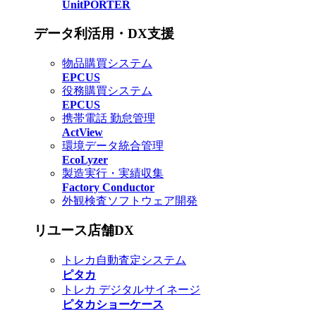
UnitPORTER
データ利活用・DX支援
物品購買システム
EPCUS
役務購買システム
EPCUS
携帯電話 勤怠管理
ActView
環境データ統合管理
EcoLyzer
製造実行・実績収集
Factory Conductor
外観検査ソフトウェア開発
リユース店舗DX
トレカ自動査定システム
ピタカ
トレカ デジタルサイネージ
ピタカショーケース