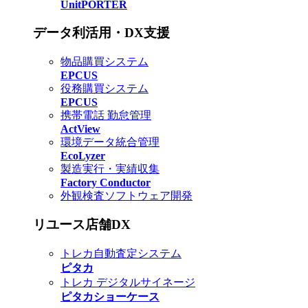
UnitPORTER
データ利活用・DX支援
物品購買システム
EPCUS
役務購買システム
EPCUS
携帯電話 勤怠管理
ActView
環境データ統合管理
EcoLyzer
製造実行・実績収集
Factory Conductor
外観検査ソフトウェア開発
リユース店舗DX
トレカ自動査定システム
ピタカ
トレカ デジタルサイネージ
ピタカショーケース