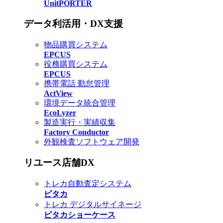
UnitPORTER
データ利活用・DX支援
物品購買システム
EPCUS
役務購買システム
EPCUS
携帯電話 勤怠管理
ActView
環境データ統合管理
EcoLyzer
製造実行・実績収集
Factory Conductor
外観検査ソフトウェア開発
リユース店舗DX
トレカ自動査定システム
ピタカ
トレカ デジタルサイネージ
ピタカショーケース