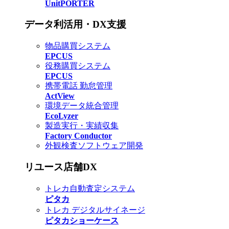
UnitPORTER
データ利活用・DX支援
物品購買システム
EPCUS
役務購買システム
EPCUS
携帯電話 勤怠管理
ActView
環境データ統合管理
EcoLyzer
製造実行・実績収集
Factory Conductor
外観検査ソフトウェア開発
リユース店舗DX
トレカ自動査定システム
ピタカ
トレカ デジタルサイネージ
ピタカショーケース