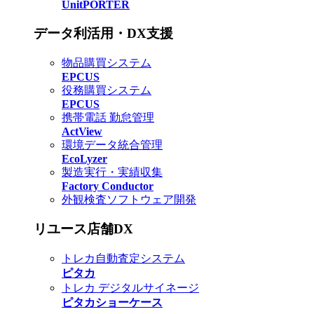
UnitPORTER
データ利活用・DX支援
物品購買システム
EPCUS
役務購買システム
EPCUS
携帯電話 勤怠管理
ActView
環境データ統合管理
EcoLyzer
製造実行・実績収集
Factory Conductor
外観検査ソフトウェア開発
リユース店舗DX
トレカ自動査定システム
ピタカ
トレカ デジタルサイネージ
ピタカショーケース