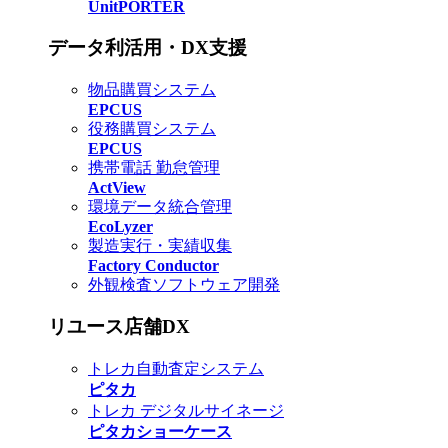
UnitPORTER
データ利活用・DX支援
物品購買システム
EPCUS
役務購買システム
EPCUS
携帯電話 勤怠管理
ActView
環境データ統合管理
EcoLyzer
製造実行・実績収集
Factory Conductor
外観検査ソフトウェア開発
リユース店舗DX
トレカ自動査定システム
ピタカ
トレカ デジタルサイネージ
ピタカショーケース