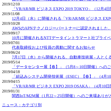
2019/12/10
「VR/AR/MR ビジネス EXPO 2019 TOKYO」
2019/11/08
12月4日（水）に開催される「VR/AR/MR ビジネス EX
2019/10/28
AWSのAPNテクノロジーパートナーに認定されました
2019/09/17
10月に開催されるNTTデータイントラマート社プライベートセミナ
2019/07/01
代表取締役および役員の異動に関するお知らせ
2019/06/24
7月17日（水）から開催される、自動車技術展 - 人とくるま
2019/05/14
「データセンター展【春】」（5月8～10日開催）への
2019/04/18
「組込みシステム開発技術展（ESEC）【春】」（4月1
2019/04/15
「VR/AR/MR ビジネス EXPO 2019 OSAKA」
2019/01/31
関西IoT/M2M展（1月22～25日開催）へのご来場あり
ニュース：カテゴリ別