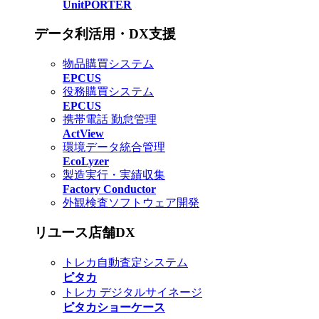
UnitPORTER
データ利活用・DX支援
物品購買システム
EPCUS
役務購買システム
EPCUS
携帯電話 勤怠管理
ActView
環境データ統合管理
EcoLyzer
製造実行・実績収集
Factory Conductor
外観検査ソフトウェア開発
リユース店舗DX
トレカ自動査定システム
ピタカ
トレカ デジタルサイネージ
ピタカショーケース