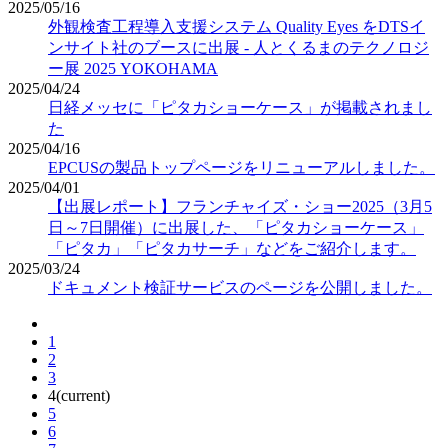
2025/05/16
外観検査工程導入支援システム Quality Eyes をDTSイ
ンサイト社のブースに出展 - 人とくるまのテクノロジ
ー展 2025 YOKOHAMA
2025/04/24
日経メッセに「ピタカショーケース」が掲載されまし
た
2025/04/16
EPCUSの製品トップページをリニューアルしました。
2025/04/01
【出展レポート】フランチャイズ・ショー2025（3月5
日～7日開催）に出展した、「ピタカショーケース」
「ピタカ」「ピタカサーチ」などをご紹介します。
2025/03/24
ドキュメント検証サービスのページを公開しました。
1
2
3
4
(current)
5
6