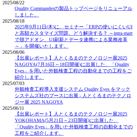
2025/08/22
Quality Commanderの製品トップページをリニューアル
しました。
2025/08/18
2025年9月11日(木)に、セミナー「ERPの使いにくいUI
と高額カスタマイズ問題、どう解決する？ ～intra-mart
で脱アドオン、UI刷新とデータ連携による業務改革
～」を開催いたします。
2025/08/06
【出展レポート】人とくるまのテクノロジー展2025
NAGOYA(7月16日～18日開催)に出展した、「Quality
Eyes」を用いた外観検査工程の自動化までの工程をご
紹介します。
2025/07/03
外観検査工程導入支援システム Quality Eyes をマック
システムズ社のブースに出展 - 人とくるまのテクノロ
ジー展 2025 NAGOYA
2025/06/11
【出展レポート】人とくるまのテクノロジー展2025
YOKOHAMA(5月21日～23日開催)に出展した、
「Quality Eyes」を用いた外観検査工程の自動化までの
工程をご紹介します。