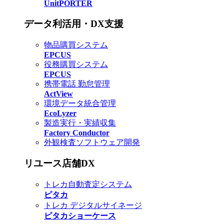
UnitPORTER
データ利活用・DX支援
物品購買システム
EPCUS
役務購買システム
EPCUS
携帯電話 勤怠管理
ActView
環境データ統合管理
EcoLyzer
製造実行・実績収集
Factory Conductor
外観検査ソフトウェア開発
リユース店舗DX
トレカ自動査定システム
ピタカ
トレカ デジタルサイネージ
ピタカショーケース