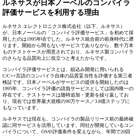
ルネサスが日本ノーベルのコンパイラ
評価サービスを利用する理由
ルネサス エレクトロニクス株式会社（以下、ルネサス）
が、日本ノーベルの「コンパイラ評価サービス」を初めて採
用したのは1995年頃でした。ルネサス統合前の前身時代に遡
ります。開始から間もないサービスでありながら、数十万本
ものテストケースが用意されており、ルネサス製コンパイラ
のさらなる品質向上に役立つと考えたからです。
コンパイラ評価サービスとは、組込み開発に用いられる
C/C++言語のコンパイラ自体の品質妥当性を評価する第三者
検証です。日本ノーベルがサービスの提供を開始したのは
1995年、コンパイラ評価の請負サービスとしては国内唯一の
存在です。テストケースは随時追加・更新を繰り返してお
り、現在では世界最大規模の90万ケース／3.8億ステップに
もなっています。
ルネサスでは現在も、コンパイラの製品リリース前の最終確
認に同サービスを活用しています。同社が開発しているコン
パイラについて、OSや評価条件を変えながら、年間で20回