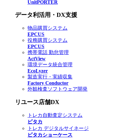
UnitPORTER
データ利活用・DX支援
物品購買システム
EPCUS
役務購買システム
EPCUS
携帯電話 勤怠管理
ActView
環境データ統合管理
EcoLyzer
製造実行・実績収集
Factory Conductor
外観検査ソフトウェア開発
リユース店舗DX
トレカ自動査定システム
ピタカ
トレカ デジタルサイネージ
ピタカショーケース