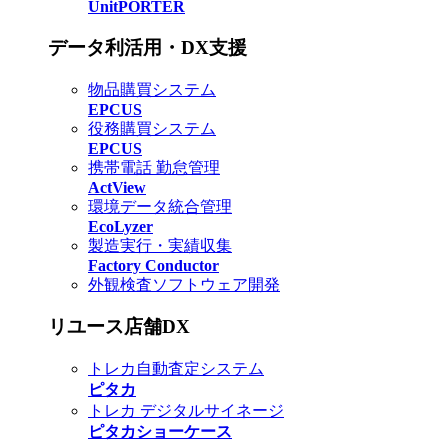
UnitPORTER
データ利活用・DX支援
物品購買システム
EPCUS
役務購買システム
EPCUS
携帯電話 勤怠管理
ActView
環境データ統合管理
EcoLyzer
製造実行・実績収集
Factory Conductor
外観検査ソフトウェア開発
リユース店舗DX
トレカ自動査定システム
ピタカ
トレカ デジタルサイネージ
ピタカショーケース