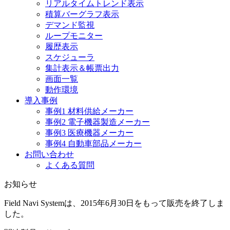
リアルタイムトレンド表示
積算バーグラフ表示
デマンド監視
ループモニター
履歴表示
スケジューラ
集計表示＆帳票出力
画面一覧
動作環境
導入事例
事例1 材料供給メーカー
事例2 電子機器製造メーカー
事例3 医療機器メーカー
事例4 自動車部品メーカー
お問い合わせ
よくある質問
お知らせ
Field Navi Systemは、2015年6月30日をもって販売を終了しま
した。