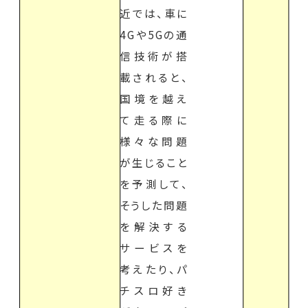
近では、車に
4Gや5Gの通
信技術が搭
載されると、
国境を越え
て走る際に
様々な問題
が生じること
を予測して、
そうした問題
を解決する
サービスを
考えたり、パ
チスロ好き