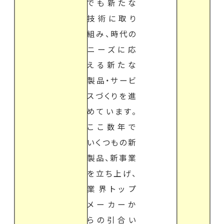
でも新たな
技術に取り
組み、時代の
ニーズに応
える新たな
製品・サービ
スづくりを進
めています。
ここ数年で
いくつもの新
製品、新事業
を立ち上げ、
業界トップ
メーカーか
らの引合い