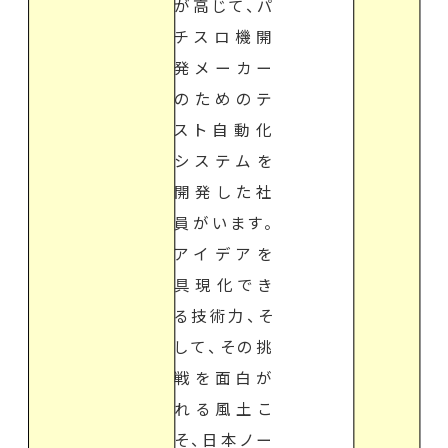
が高じて、パ
チスロ機開
発メーカー
のためのテ
スト自動化
システムを
開発した社
員がいます。
アイデアを
具現化でき
る技術力、そ
して、その挑
戦を面白が
れる風土こ
そ、日本ノー