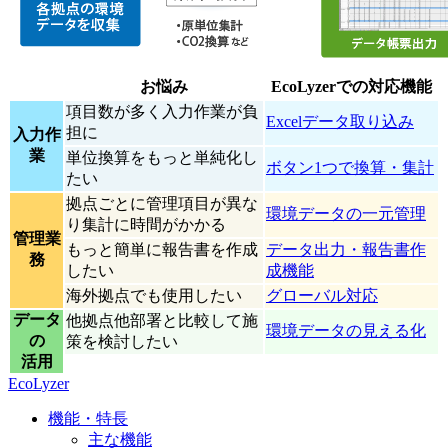
お悩み
EcoLyzerでの対応機能
項目数が多く入力作業が負
Excelデータ取り込み
担に
入力作
業
単位換算をもっと単純化し
ボタン1つで換算・集計
たい
拠点ごとに管理項目が異な
環境データの一元管理
り集計に時間がかかる
管理業
もっと簡単に報告書を作成
データ出力・報告書作
務
したい
成機能
海外拠点でも使用したい
グローバル対応
データ
他拠点他部署と比較して施
環境データの見える化
の
策を検討したい
活用
EcoLyzer
機能・特長
主な機能