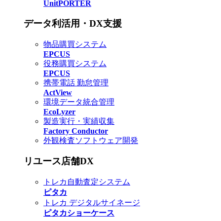
UnitPORTER
データ利活用・DX支援
物品購買システム
EPCUS
役務購買システム
EPCUS
携帯電話 勤怠管理
ActView
環境データ統合管理
EcoLyzer
製造実行・実績収集
Factory Conductor
外観検査ソフトウェア開発
リユース店舗DX
トレカ自動査定システム
ピタカ
トレカ デジタルサイネージ
ピタカショーケース