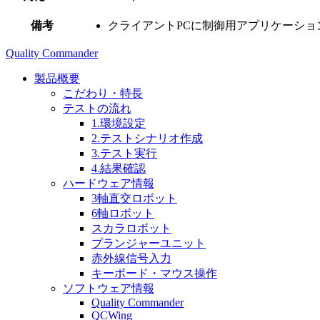
備考
クライアントPCに制御用アプリケーション
Quality Commander
製品概要
こだわり・特長
テストの流れ
1.環境設定
2.テストシナリオ作成
3.テスト実行
4.結果確認
ハードウェア情報
3軸直交ロボット
6軸ロボット
スカラロボット
プランジャーユニット
赤外線信号入力
キーボード・マウス操作
ソフトウェア情報
Quality Commander
QCWing