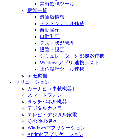
常時監視ツール
機能一覧
最新版情報
テストシナリオ作成
自動操作
自動判定
テスト状況管理
設置・設定
シミュレータ・外部機器連携
Windowsアプリ 連携テスト
上位設計ツール連携
デモ動画
ソリューション
カーナビ（車載機器）
スマートフォン
タッチパネル機器
デジタルカメラ
テレビ・デジタル家電
その他の機器
Windowsアプリケーション
Androidアプリケーション