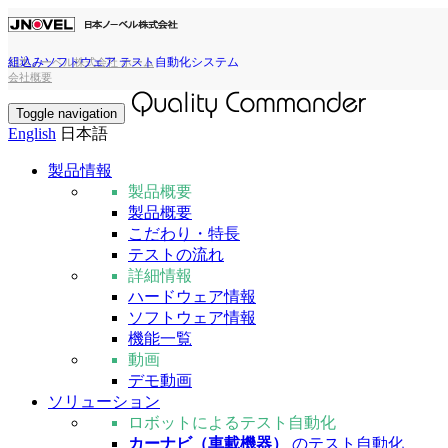
組込みソフトウェア テスト自動化システム
日本ノーベル株式会社 ホーム
会社概要
Toggle navigation
English
日本語
製品情報
製品概要
製品概要
こだわり・特長
テストの流れ
詳細情報
ハードウェア情報
ソフトウェア情報
機能一覧
動画
デモ動画
ソリューション
ロボットによるテスト自動化
カーナビ（車載機器）
のテスト自動化