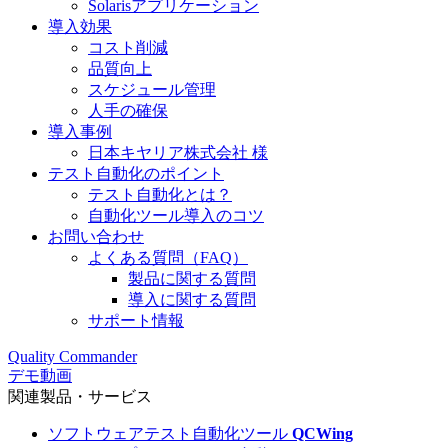
Solarisアプリケーション
導入効果
コスト削減
品質向上
スケジュール管理
人手の確保
導入事例
日本キヤリア株式会社 様
テスト自動化のポイント
テスト自動化とは？
自動化ツール導入のコツ
お問い合わせ
よくある質問（FAQ）
製品に関する質問
導入に関する質問
サポート情報
Quality Commander
デモ動画
関連製品・サービス
ソフトウェアテスト自動化ツール
QCWing