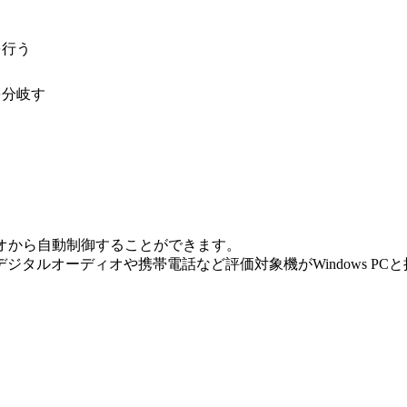
を行う
を分岐す
ンをシナリオから自動制御することができます。
タルオーディオや携帯電話など評価対象機がWindows P