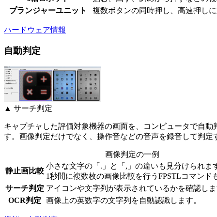
プランジャーユニット
複数ボタンの同時押し、高速押しに
ハードウェア情報
自動判定
▲ サーチ判定
キャプチャした評価対象機器の画面を、コンピュータで自動判
す。画像判定だけでなく、操作音などの音声を録音して判定
画像判定の一例
小さな文字の「.」と「,」の違いも見分けられま
静止画比較
1秒間に複数枚の画像比較を行うFPSTLコマンド
サーチ判定
アイコンや文字列が表示されているかを確認しま
OCR判定
画像上の英数字の文字列を自動認識します。