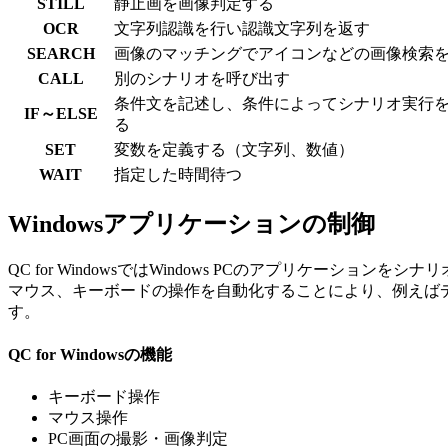
STILL
静止画を画像判定する
OCR
文字列認識を行い認識文字列を返す
SEARCH
画像のマッチングでアイコンなどの画像検索
CALL
別のシナリオを呼び出す
条件文を記述し、条件によってシナリオ実行
IF～ELSE
る
SET
変数を定義する（文字列、数値）
WAIT
指定した時間待つ
Windowsアプリケーションの制御
QC for WindowsではWindows PCのアプリケーショ
マウス、キーボードの操作を自動化することにより、例えばデジ
す。
QC for Windowsの機能
キーボード操作
マウス操作
PC画面の撮影・画像判定