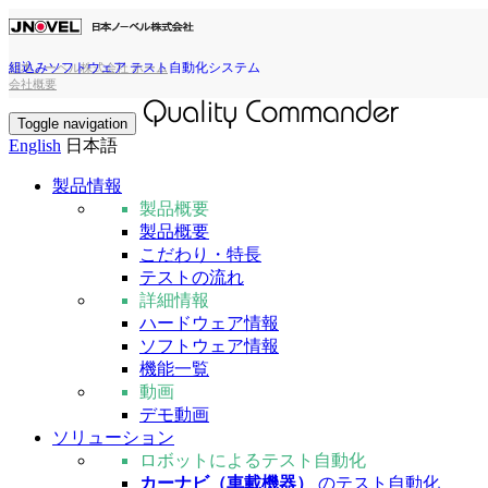
組込みソフトウェア テスト自動化システム
日本ノーベル株式会社 ホーム
会社概要
Toggle navigation
English
日本語
製品情報
製品概要
製品概要
こだわり・特長
テストの流れ
詳細情報
ハードウェア情報
ソフトウェア情報
機能一覧
動画
デモ動画
ソリューション
ロボットによるテスト自動化
カーナビ（車載機器）
のテスト自動化