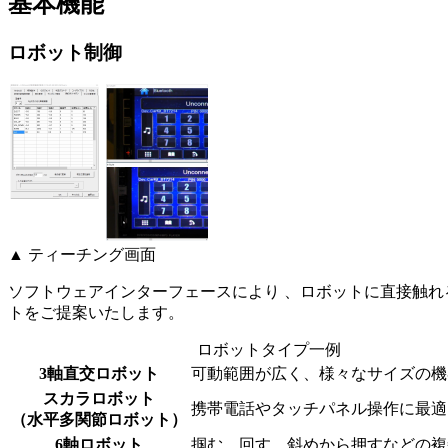
基本機能
ロボット制御
▲ ティーチング画面
ソフトウェアインターフェースにより 、ロボットに直接触れ
トをご提案いたします。
ロボットタイプ一例
3軸直交ロボット
可動範囲が広く、様々なサイズの機
スカラロボット
携帯電話やタッチパネル操作に最適
（水平多関節ロボット）
6軸ロボット
掴む、回す、斜めから押すなどの複